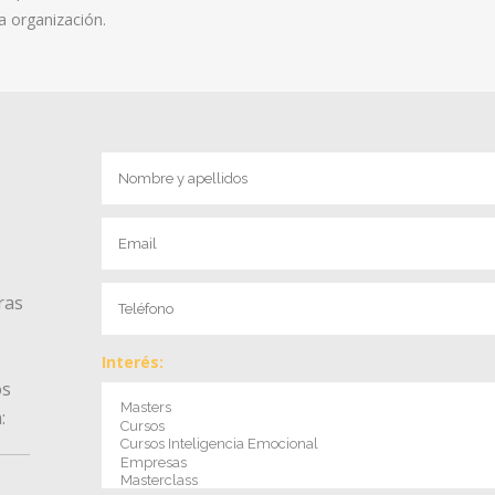
a organización.
ras
Interés:
os
: