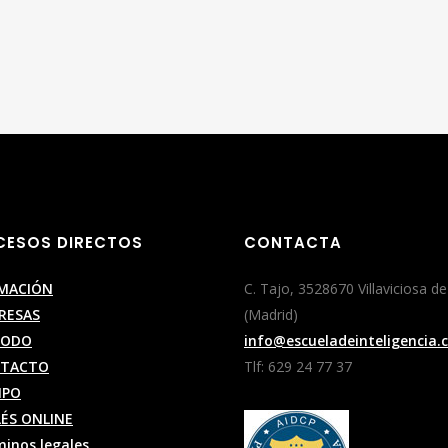
CESOS DIRECTOS
CONTACTA
MACIÓN
C. Tajo, 3528670 Villaviciosa d
RESAS
(Madrid)
TODO
info@escueladeinteligencia
TACTO
Tlf: 629 24 77 37
IPO
LÉS ONLINE
inos legales