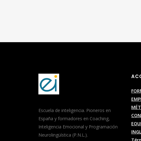
AC
FOR
EMP
MÉ
Escuela de inteligencia. Pioneros en
CON
España y formadores en Coaching,
EQU
Inteligencia Emocional y Programación
ING
Neurolingüística (P.N.L.).
Térm