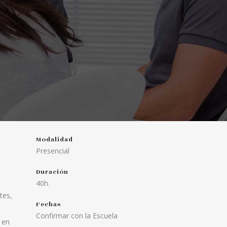
Modalidad
Presencial
Duración
40h.
tes,
Fechas
Confirmar con la Escuela
 en