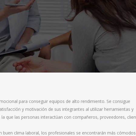
Emocional para conseguir equipos de alto rendimiento. Se consigue
tisfacción y motivación de sus integrantes al utilizar herramientas y
 la que las personas interactúan con compañeros, proveedores, clien
un buen clima laboral, los profesionales se encontrarán más cómodos